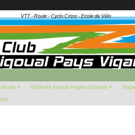
VTT - Route - Cyclo Cross - Ecole de Vélo
 de vélo
GEM bike Aigoual Région Occitanie
Troph
club