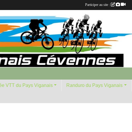
Participer au site :
ée VTT du Pays Viganais
Randuro du Pays Viganais