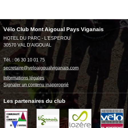
Vélo Club Mont Aigoual Pays Viganais
HOTEL DU PARC - L'ESPEROU
30570
VAL D'AIGOUAL
Tél. :
06 30 10 01 75
secretaire@veloaigoualviganais.com
Informations légales
Signaler un contenu inapproprié
Les partenaires du club