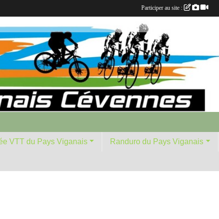
Participer au site :
ée VTT du Pays Viganais
Randuro du Pays Viganais