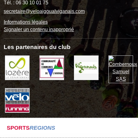
Tél. :
06 30 10 01 75
secretaire@veloaigoualviganais.com
Informations légales
Signaler un contenu inapproprié
Les partenaires du club
SPORTS
REGIONS