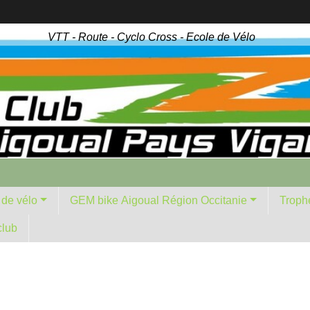
VTT - Route - Cyclo Cross - Ecole de Vélo
 de vélo
GEM bike Aigoual Région Occitanie
Troph
club