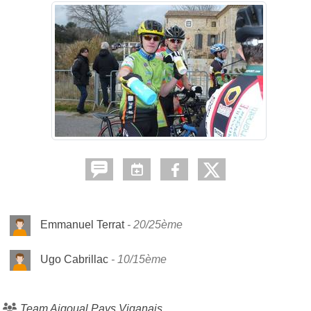
Emmanuel Terrat
20/25ème
Ugo Cabrillac
10/15ème
Team Aigoual Pays Viganais