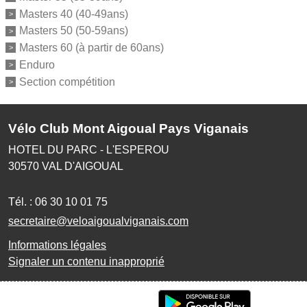
Masters 40 (40-49ans)
Masters 50 (50-59ans)
Masters 60 (à partir de 60ans)
Enduro
Section compétition
Vélo Club Mont Aigoual Pays Viganais
HOTEL DU PARC - L'ESPEROU
30570
VAL D'AIGOUAL
Tél. :
06 30 10 01 75
secretaire@veloaigoualviganais.com
Informations légales
Signaler un contenu inapproprié