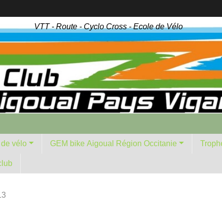
VTT - Route - Cyclo Cross - Ecole de Vélo
 de vélo
GEM bike Aigoual Région Occitanie
Troph
club
13