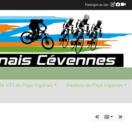
Participer au site :
ée VTT du Pays Viganais
Randuro du Pays Viganais