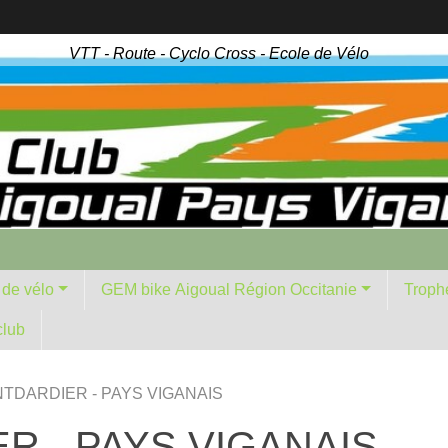
VTT - Route - Cyclo Cross - Ecole de Vélo
 de vélo
GEM bike Aigoual Région Occitanie
Troph
club
NTDARDIER - PAYS VIGANAIS
R - PAYS VIGANAIS