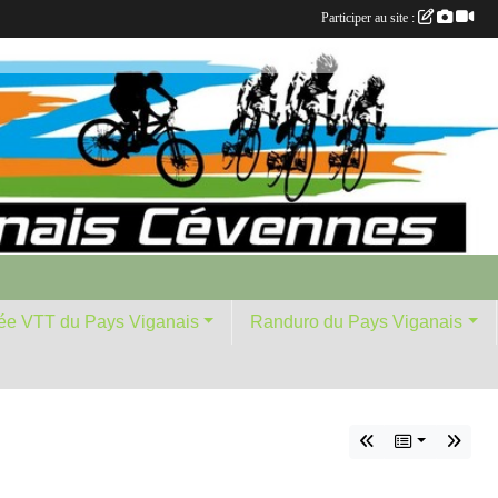
Participer au site :
ée VTT du Pays Viganais
Randuro du Pays Viganais